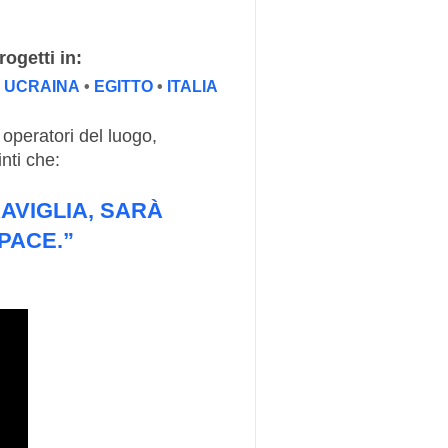
ogetti in:
•
UCRAINA
•
EGITTO
•
ITALIA
e operatori del luogo,
nti che:
AVIGLIA, SARÀ
PACE
.”​