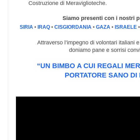
Costruzione di Meraviglioteche.
Siamo presenti con i nostri pr
SIRIA
•
IRAQ
•
CISGIORDANIA
•
GAZA
•
ISRAELE
Attraverso l’impegno di volontari italiani 
doniamo pane e sorrisi convi
“UN
BIMBO
A CUI REGALI MER
PORTATORE SANO DI