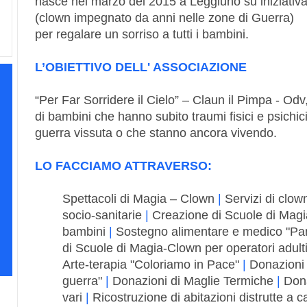
nasce nel marzo del 2015 a Leggiuno su iniziativ
(clown impegnato da anni nelle zone di Guerra)
per regalare un sorriso a tutti i bambini.
L’OBIETTIVO DELL' ASSOCIAZIONE
“Per Far Sorridere il Cielo” – Claun il Pimpa - Odv
di bambini che hanno subito traumi fisici e psichi
guerra vissuta o che stanno ancora vivendo.
LO FACCIAMO ATTRAVERSO:
Spettacoli di Magia – Clown
|
Servizi di clown
socio-sanitarie
|
Creazione di Scuole di Magia
bambini
|
Sostegno alimentare e medico "Pan
di Scuole di Magia-Clown per operatori adulti
Arte-terapia "Coloriamo in Pace"
|
Donazioni d
guerra"
|
Donazioni di Maglie Termiche
|
Dona
vari
|
Ricostruzione di abitazioni distrutte a 